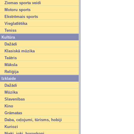
Ziemas sporta veidi
Motoru sports
Ekstrēmais sports
Vieglatlētika
Teniss
Kultūra
Dažādi
Klasiskā mūzika
Teātris
Māksla
Reliģija
Izklaide
Dažādi
Mūzika
Slavenības
Kino
Grāmatas
Daba, ceļojumi, tūrisms, hobiji
Kuriozi
Nieki, joki, horoskopi