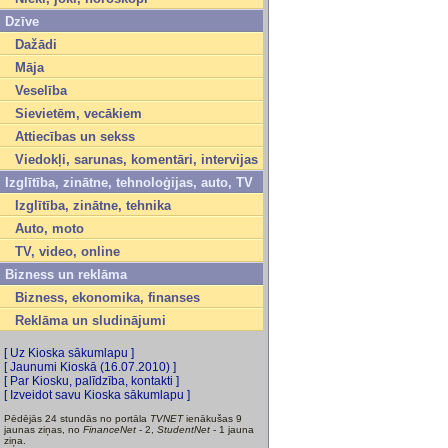
Dzīve
Dažādi
Māja
Veselība
Sievietēm, vecākiem
Attiecības un sekss
Viedokļi, sarunas, komentāri, intervijas
Izglītība, zinātne, tehnoloģijas, auto, TV
Izglītība, zinātne, tehnika
Auto, moto
TV, video, online
Bizness un reklāma
Bizness, ekonomika, finanses
Reklāma un sludinājumi
[ Uz Kioska sākumlapu ]
[ Jaunumi Kioskā (16.07.2010) ]
[ Par Kiosku, palīdzība, kontakti ]
[ Izveidot savu Kioska sākumlapu ]
Pēdējās 24 stundās no portāla
TVNET
ienākušas 9
jaunas ziņas, no
FinanceNet
- 2,
StudentNet
- 1 jauna
ziņa.