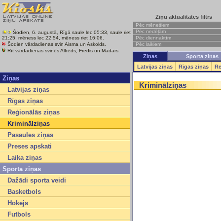
Ziņu aktualitātes filtrs
Pēc mēnešiem
Pēc nedēļām
Šodien, 6. augustā, Rīgā saule lec 05:33, saule riet
Pēc diennaktīm
21:25, mēness lec 22:54, mēness riet 16:06.
Pēc laikiem
Šodien vārdadienas svin Aisma un Askolds.
Rīt vārdadienas svinēs Alfrēds, Fredis un Madars.
Ziņas
Sporta ziņas
Latvijas ziņas
Rīgas ziņas
Re
Ziņas
Kriminālziņas
Latvijas ziņas
Rīgas ziņas
Reģionālās ziņas
Kriminālziņas
Pasaules ziņas
Preses apskati
Laika ziņas
Sporta ziņas
Dažādi sporta veidi
Basketbols
Hokejs
Futbols