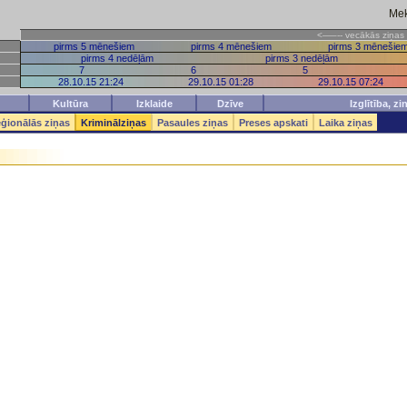
Mek
<—–-- vecākās z
pirms 5 mēnešiem
pirms 4 mēnešiem
pirms 3 mēnešie
pirms 4 nedēļām
pirms 3 nedēļām
7
6
5
28.10.15 21:24
29.10.15 01:28
29.10.15 07:24
Kultūra
Izklaide
Dzīve
Izglītība, z
ģionālās ziņas
Kriminālziņas
Pasaules ziņas
Preses apskati
Laika ziņas