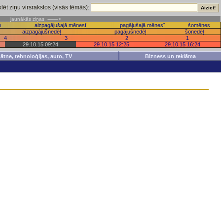
lēt ziņu virsrakstos (visās tēmās):
iņas
jaunākās ziņas --–—>
m
aizpagājušajā mēnesī
pagājušajā mēnesī
šomēnes
aizpagājušnedēļ
pagājušnedēļ
šonedēļ
4
3
2
1
29.10.15 09:24
29.10.15 12:25
29.10.15 16:24
inātne, tehnoloģijas, auto, TV
Bizness un reklāma