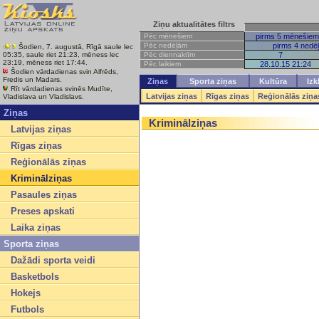
Ziņu aktualitātes filtrs
Pēc mēnešiem
pirms 5 mēnešiem
Pēc nedēļām
pirms 4 nedē
Šodien, 7. augustā, Rīgā saule lec
Pēc diennaktīm
7
05:35, saule riet 21:23, mēness lec
23:19, mēness riet 17:44.
Pēc laikiem
28.10.15 21:24
Šodien vārdadienas svin Alfrēds,
Fredis un Madars.
Ziņas
Sporta ziņas
Kultūra
Izk
Rīt vārdadienas svinēs Mudīte,
Latvijas ziņas
Rīgas ziņas
Reģionālās ziņa
Vladislava un Vladislavs.
Ziņas
Kriminālziņas
Latvijas ziņas
Rīgas ziņas
Reģionālās ziņas
Kriminālziņas
Pasaules ziņas
Preses apskati
Laika ziņas
Sporta ziņas
Dažādi sporta veidi
Basketbols
Hokejs
Futbols