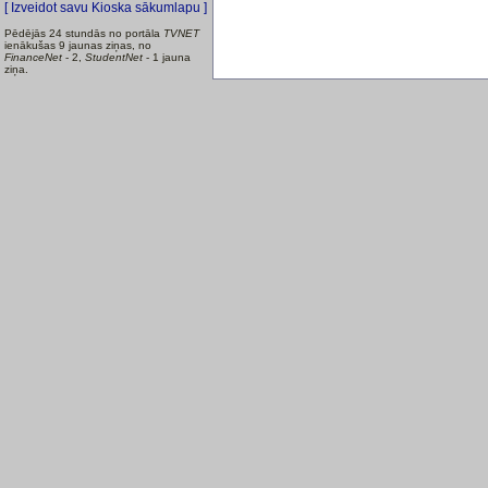
[ Izveidot savu Kioska sākumlapu ]
Pēdējās 24 stundās no portāla
TVNET
ienākušas 9 jaunas ziņas, no
FinanceNet
- 2,
StudentNet
- 1 jauna
ziņa.