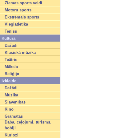
Ziemas sporta veidi
Motoru sports
Ekstrēmais sports
Vieglatlētika
Teniss
Kultūra
Dažādi
Klasiskā mūzika
Teātris
Māksla
Reliģija
Izklaide
Dažādi
Mūzika
Slavenības
Kino
Grāmatas
Daba, ceļojumi, tūrisms,
hobiji
Kuriozi