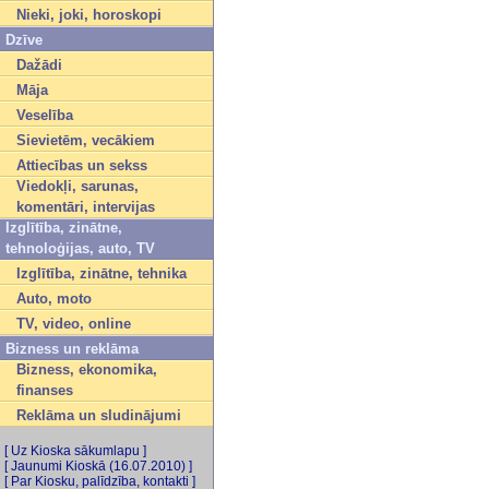
Nieki, joki, horoskopi
Dzīve
Dažādi
Māja
Veselība
Sievietēm, vecākiem
Attiecības un sekss
Viedokļi, sarunas,
komentāri, intervijas
Izglītība, zinātne,
tehnoloģijas, auto, TV
Izglītība, zinātne, tehnika
Auto, moto
TV, video, online
Bizness un reklāma
Bizness, ekonomika,
finanses
Reklāma un sludinājumi
[ Uz Kioska sākumlapu ]
[ Jaunumi Kioskā (16.07.2010) ]
[ Par Kiosku, palīdzība, kontakti ]