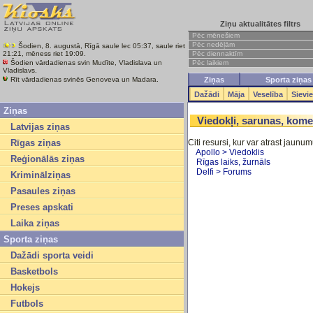
Ziņu aktualitātes filtrs
Pēc mēnešiem
Pēc nedēļām
Šodien, 8. augustā, Rīgā saule lec 05:37, saule riet
Pēc diennaktīm
21:21, mēness riet 19:09.
Pēc laikiem
Šodien vārdadienas svin Mudīte, Vladislava un
Vladislavs.
Rīt vārdadienas svinēs Genoveva un Madara.
Ziņas
Sporta ziņas
Dažādi
Māja
Veselība
Sievi
Ziņas
Viedokļi, sarunas, komen
Latvijas ziņas
Rīgas ziņas
Citi resursi, kur var atrast jaun
Apollo > Viedoklis
Reģionālās ziņas
Rīgas laiks, žurnāls
Delfi > Forums
Kriminālziņas
Pasaules ziņas
Preses apskati
Laika ziņas
Sporta ziņas
Dažādi sporta veidi
Basketbols
Hokejs
Futbols