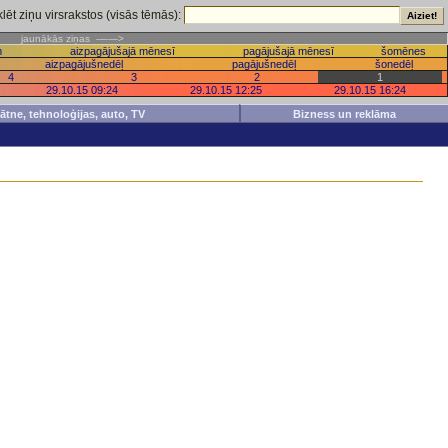
lēt ziņu virsrakstos (visās tēmās):
iņas
jaunākās ziņas --–—>
m
aizpagājušajā mēnesī
pagājušajā mēnesī
šomēnes
aizpagājušnedēļ
pagājušnedēļ
šonedēļ
4
3
2
1
29.10.15 09:24
29.10.15 12:25
29.10.15 16:24
inātne, tehnoloģijas, auto, TV
Bizness un reklāma