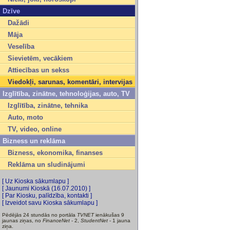
Dzīve
Dažādi
Māja
Veselība
Sievietēm, vecākiem
Attiecības un sekss
Viedokļi, sarunas, komentāri, intervijas
Izglītība, zinātne, tehnoloģijas, auto, TV
Izglītība, zinātne, tehnika
Auto, moto
TV, video, online
Bizness un reklāma
Bizness, ekonomika, finanses
Reklāma un sludinājumi
[ Uz Kioska sākumlapu ]
[ Jaunumi Kioskā (16.07.2010) ]
[ Par Kiosku, palīdzība, kontakti ]
[ Izveidot savu Kioska sākumlapu ]
Pēdējās 24 stundās no portāla
TVNET
ienākušas 9
jaunas ziņas, no
FinanceNet
- 2,
StudentNet
- 1 jauna
ziņa.