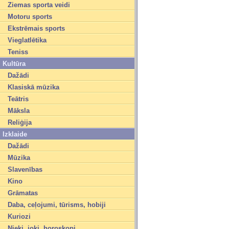
Ziemas sporta veidi
Motoru sports
Ekstrēmais sports
Vieglatlētika
Teniss
Kultūra
Dažādi
Klasiskā mūzika
Teātris
Māksla
Reliģija
Izklaide
Dažādi
Mūzika
Slavenības
Kino
Grāmatas
Daba, ceļojumi, tūrisms, hobiji
Kuriozi
Nieki, joki, horoskopi