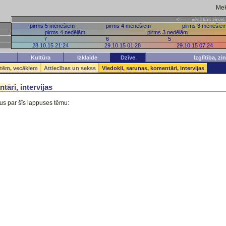
Mek
<—–-- vecākās z
pirms 5 mēnešiem
pirms 4 mēnešiem
pirms 3 mēnešie
pirms 4 nedēļām
pirms 3 nedēļām
7
6
5
28.10.15 21:24
29.10.15 01:28
29.10.15 07:24
Kultūra
Izklaide
Dzīve
Izglītība, z
etēm, vecākiem
Attiecības un sekss
Viedokļi, sarunas, komentāri, intervijas
tāri, intervijas
umus par šīs lappuses tēmu: