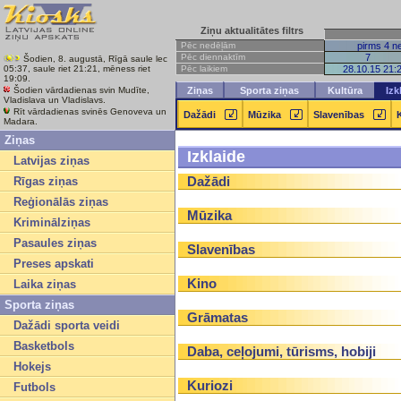
Ziņu aktualitātes filtrs
Pēc nedēļām
pirms 4 n
Pēc diennaktīm
7
Šodien, 8. augustā, Rīgā saule lec
Pēc laikiem
28.10.15 21:
05:37, saule riet 21:21, mēness riet
19:09.
Šodien vārdadienas svin Mudīte,
Ziņas
Sporta ziņas
Kultūra
Izk
Vladislava un Vladislavs.
Rīt vārdadienas svinēs Genoveva un
Dažādi
Mūzika
Slavenības
Madara.
Ziņas
Izklaide
Latvijas ziņas
Dažādi
Rīgas ziņas
Reģionālās ziņas
Mūzika
Kriminālziņas
Pasaules ziņas
Slavenības
Preses apskati
Kino
Laika ziņas
Sporta ziņas
Grāmatas
Dažādi sporta veidi
Basketbols
Daba, ceļojumi, tūrisms, hobiji
Hokejs
Kuriozi
Futbols