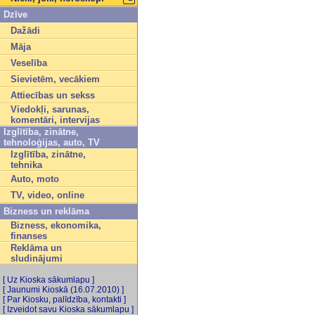
Dzīve
Dažādi
Māja
Veselība
Sievietēm, vecākiem
Attiecības un sekss
Viedokļi, sarunas,
komentāri, intervijas
Izglītība, zinātne,
tehnoloģijas, auto, TV
Izglītība, zinātne,
tehnika
Auto, moto
TV, video, online
Bizness un reklāma
Bizness, ekonomika,
finanses
Reklāma un
sludinājumi
[ Uz Kioska sākumlapu ]
[ Jaunumi Kioskā (16.07.2010) ]
[ Par Kiosku, palīdzība, kontakti ]
[ Izveidot savu Kioska sākumlapu ]