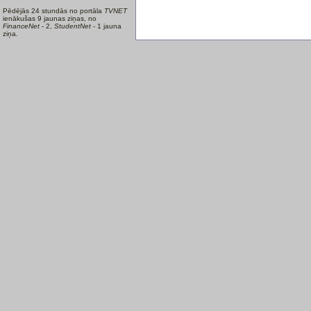
Pēdējās 24 stundās no portāla
TVNET
ienākušas 9 jaunas ziņas, no
FinanceNet
- 2,
StudentNet
- 1 jauna
ziņa.