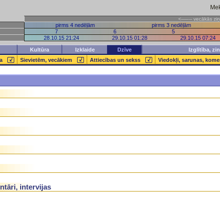
Mek
<—–-- vecākās
pirms 4 nedēļām
pirms 3 nedēļām
7
6
5
28.10.15 21:24
29.10.15 01:28
29.10.15 07:24
Kultūra
Izklaide
Dzīve
Izglītība, z
a
Sievietēm, vecākiem
Attiecības un sekss
Viedokļi, sarunas, komen
tāri, intervijas