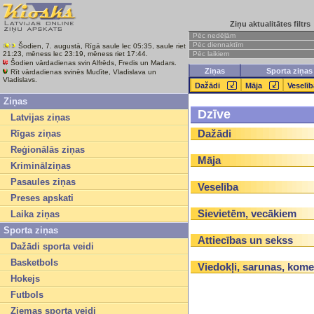
Ziņu aktualitātes filtrs
Pēc nedēļām
Pēc diennaktīm
Šodien, 7. augustā, Rīgā saule lec 05:35, saule riet
Pēc laikiem
21:23, mēness lec 23:19, mēness riet 17:44.
Šodien vārdadienas svin Alfrēds, Fredis un Madars.
Ziņas
Sporta ziņas
Rīt vārdadienas svinēs Mudīte, Vladislava un
Vladislavs.
Dažādi
Māja
Veselīb
Ziņas
Dzīve
Latvijas ziņas
Dažādi
Rīgas ziņas
Reģionālās ziņas
Māja
Kriminālziņas
Pasaules ziņas
Veselība
Preses apskati
Sievietēm, vecākiem
Laika ziņas
Sporta ziņas
Attiecības un sekss
Dažādi sporta veidi
Basketbols
Viedokļi, sarunas, komen
Hokejs
Futbols
Ziemas sporta veidi