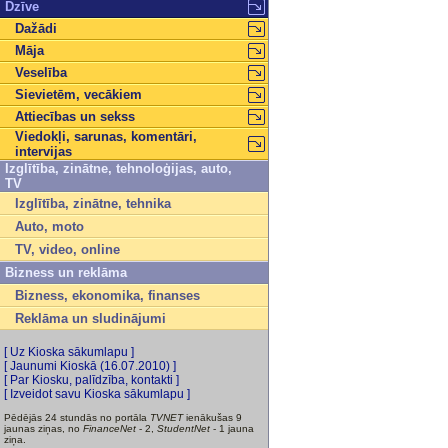
Dzīve
Dažādi
Māja
Veselība
Sievietēm, vecākiem
Attiecības un sekss
Viedokļi, sarunas, komentāri,
intervijas
Izglītība, zinātne, tehnoloģijas, auto,
TV
Izglītība, zinātne, tehnika
Auto, moto
TV, video, online
Bizness un reklāma
Bizness, ekonomika, finanses
Reklāma un sludinājumi
[ Uz Kioska sākumlapu ]
[ Jaunumi Kioskā (16.07.2010) ]
[ Par Kiosku, palīdzība, kontakti ]
[ Izveidot savu Kioska sākumlapu ]
Pēdējās 24 stundās no portāla
TVNET
ienākušas 9
jaunas ziņas, no
FinanceNet
- 2,
StudentNet
- 1 jauna
ziņa.