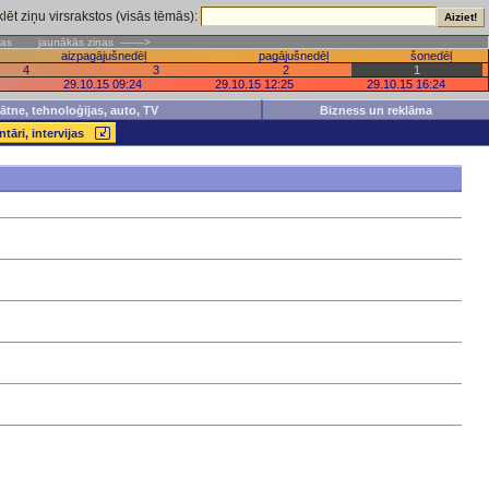
lēt ziņu virsrakstos (visās tēmās):
 ziņas
jaunākās ziņas --–—>
aizpagājušnedēļ
pagājušnedēļ
šonedēļ
4
3
2
1
29.10.15 09:24
29.10.15 12:25
29.10.15 16:24
inātne, tehnoloģijas, auto, TV
Bizness un reklāma
tāri, intervijas