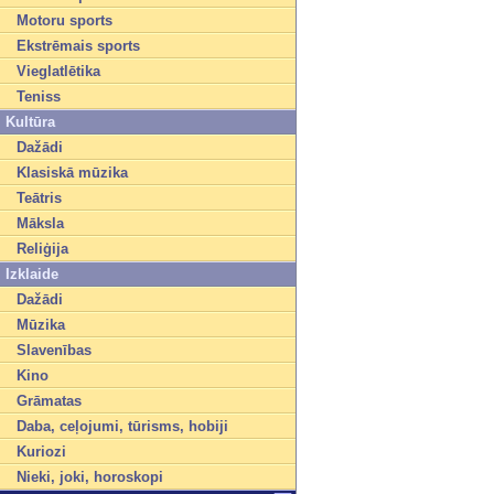
Motoru sports
Ekstrēmais sports
Vieglatlētika
Teniss
Kultūra
Dažādi
Klasiskā mūzika
Teātris
Māksla
Reliģija
Izklaide
Dažādi
Mūzika
Slavenības
Kino
Grāmatas
Daba, ceļojumi, tūrisms, hobiji
Kuriozi
Nieki, joki, horoskopi