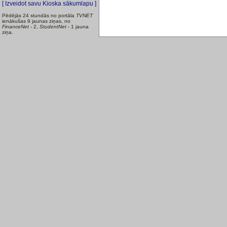
[ Izveidot savu Kioska sākumlapu ]
Pēdējās 24 stundās no portāla
TVNET
ienākušas 9 jaunas ziņas, no
FinanceNet
- 2,
StudentNet
- 1 jauna
ziņa.