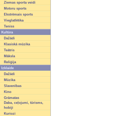
Ziemas sporta veidi
Motoru sports
Ekstrēmais sports
Vieglatlētika
Teniss
Kultūra
Dažādi
Klasiskā mūzika
Teātris
Māksla
Reliģija
Izklaide
Dažādi
Mūzika
Slavenības
Kino
Grāmatas
Daba, ceļojumi, tūrisms,
hobiji
Kuriozi