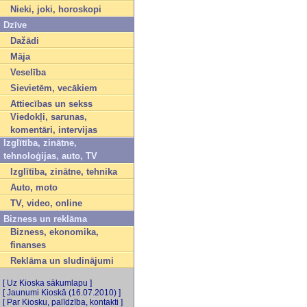
Nieki, joki, horoskopi
Dzīve
Dažādi
Māja
Veselība
Sievietēm, vecākiem
Attiecības un sekss
Viedokļi, sarunas,
komentāri, intervijas
Izglītība, zinātne,
tehnoloģijas, auto, TV
Izglītība, zinātne, tehnika
Auto, moto
TV, video, online
Bizness un reklāma
Bizness, ekonomika,
finanses
Reklāma un sludinājumi
[ Uz Kioska sākumlapu ]
[ Jaunumi Kioskā (16.07.2010) ]
[ Par Kiosku, palīdzība, kontakti ]