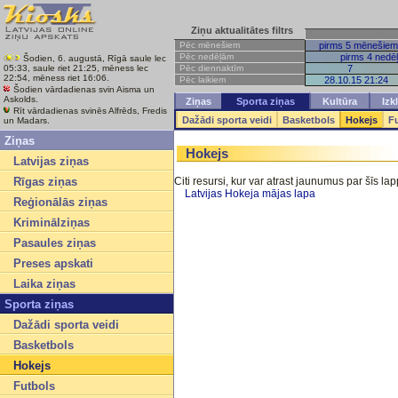
Ziņu aktualitātes filtrs
Pēc mēnešiem
pirms 5 mēnešiem
Pēc nedēļām
pirms 4 nedē
Šodien, 6. augustā, Rīgā saule lec
Pēc diennaktīm
7
05:33, saule riet 21:25, mēness lec
22:54, mēness riet 16:06.
Pēc laikiem
28.10.15 21:24
Šodien vārdadienas svin Aisma un
Askolds.
Ziņas
Sporta ziņas
Kultūra
Izk
Rīt vārdadienas svinēs Alfrēds, Fredis
Dažādi sporta veidi
Basketbols
Hokejs
F
un Madars.
Ziņas
Hokejs
Latvijas ziņas
Rīgas ziņas
Citi resursi, kur var atrast jaunumus par šīs l
Latvijas Hokeja mājas lapa
Reģionālās ziņas
Kriminālziņas
Pasaules ziņas
Preses apskati
Laika ziņas
Sporta ziņas
Dažādi sporta veidi
Basketbols
Hokejs
Futbols