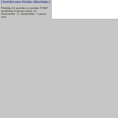
[ Izveidot savu Kioska sākumlapu ]
Pēdējās 24 stundās no portāla
TVNET
ienākušas 9 jaunas ziņas, no
FinanceNet
- 2,
StudentNet
- 1 jauna
ziņa.