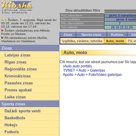
Ziņu aktualitātes filtrs
Pēc mēnešiem
pirms 5 mēnešiem
Pēc nedēļām
pirms 4 nedē
Šodien, 7. augustā, Rīgā saule lec
Pēc diennaktīm
7
05:35, saule riet 21:23, mēness lec
23:19, mēness riet 17:44.
Pēc laikiem
28.10.15 21:24
Šodien vārdadienas svin Alfrēds,
Fredis un Madars.
Ziņas
Sporta ziņas
Kultūra
Izk
Rīt vārdadienas svinēs Mudīte,
Izglītība, zinātne, tehnika
Auto, moto
TV, v
Vladislava un Vladislavs.
Ziņas
Auto, moto
Latvijas ziņas
Rīgas ziņas
Citi resursi, kur var atrast jaunumus par šīs l
iAuto auto portāls
Reģionālās ziņas
TVNET > Auto > Galerijas
Apollo > Auto > Foto/Video galerijas
Kriminālziņas
Pasaules ziņas
Preses apskati
Laika ziņas
Sporta ziņas
Dažādi sporta veidi
Basketbols
Hokejs
Futbols