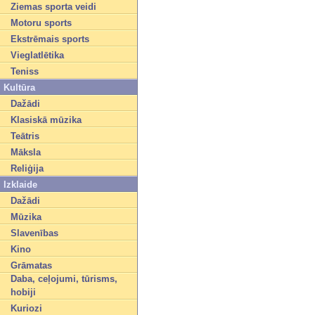
Ziemas sporta veidi
Motoru sports
Ekstrēmais sports
Vieglatlētika
Teniss
Kultūra
Dažādi
Klasiskā mūzika
Teātris
Māksla
Reliģija
Izklaide
Dažādi
Mūzika
Slavenības
Kino
Grāmatas
Daba, ceļojumi, tūrisms,
hobiji
Kuriozi