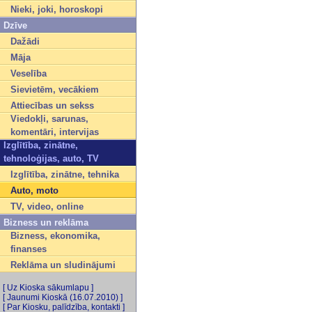
Nieki, joki, horoskopi
Dzīve
Dažādi
Māja
Veselība
Sievietēm, vecākiem
Attiecības un sekss
Viedokļi, sarunas,
komentāri, intervijas
Izglītība, zinātne,
tehnoloģijas, auto, TV
Izglītība, zinātne, tehnika
Auto, moto
TV, video, online
Bizness un reklāma
Bizness, ekonomika,
finanses
Reklāma un sludinājumi
[ Uz Kioska sākumlapu ]
[ Jaunumi Kioskā (16.07.2010) ]
[ Par Kiosku, palīdzība, kontakti ]