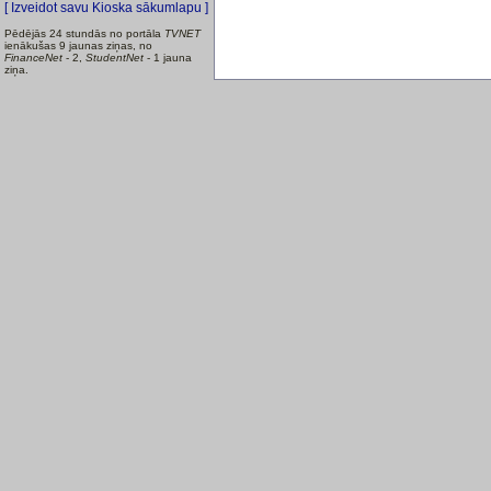
[ Izveidot savu Kioska sākumlapu ]
Pēdējās 24 stundās no portāla
TVNET
ienākušas 9 jaunas ziņas, no
FinanceNet
- 2,
StudentNet
- 1 jauna
ziņa.