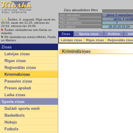
Ziņu aktualitātes filtrs
Pēc mēnešiem
pirms 5 mēnešiem
Pēc nedēļām
pirms 4 nedē
Šodien, 6. augustā, Rīgā saule lec
Pēc diennaktīm
7
05:33, saule riet 21:25, mēness lec
22:54, mēness riet 16:06.
Pēc laikiem
28.10.15 21:24
Šodien vārdadienas svin Aisma un
Askolds.
Ziņas
Sporta ziņas
Kultūra
Izk
Rīt vārdadienas svinēs Alfrēds, Fredis
Latvijas ziņas
Rīgas ziņas
Reģionālās ziņa
un Madars.
Ziņas
Kriminālziņas
Latvijas ziņas
Rīgas ziņas
Reģionālās ziņas
Kriminālziņas
Pasaules ziņas
Preses apskati
Laika ziņas
Sporta ziņas
Dažādi sporta veidi
Basketbols
Hokejs
Futbols