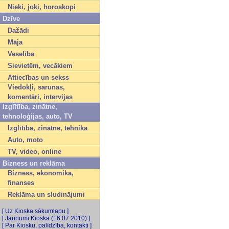
Nieki, joki, horoskopi
Dzīve
Dažādi
Māja
Veselība
Sievietēm, vecākiem
Attiecības un sekss
Viedokļi, sarunas,
komentāri, intervijas
Izglītība, zinātne,
tehnoloģijas, auto, TV
Izglītība, zinātne, tehnika
Auto, moto
TV, video, online
Bizness un reklāma
Bizness, ekonomika,
finanses
Reklāma un sludinājumi
[ Uz Kioska sākumlapu ]
[ Jaunumi Kioskā (16.07.2010) ]
[ Par Kiosku, palīdzība, kontakti ]