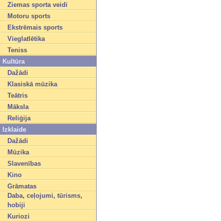
Ziemas sporta veidi
Motoru sports
Ekstrēmais sports
Vieglatlētika
Teniss
Kultūra
Dažādi
Klasiskā mūzika
Teātris
Māksla
Reliģija
Izklaide
Dažādi
Mūzika
Slavenības
Kino
Grāmatas
Daba, ceļojumi, tūrisms,
hobiji
Kuriozi