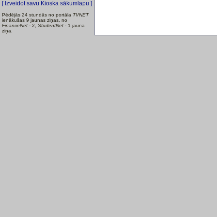
[ Izveidot savu Kioska sākumlapu ]
Pēdējās 24 stundās no portāla
TVNET
ienākušas 9 jaunas ziņas, no
FinanceNet
- 2,
StudentNet
- 1 jauna
ziņa.