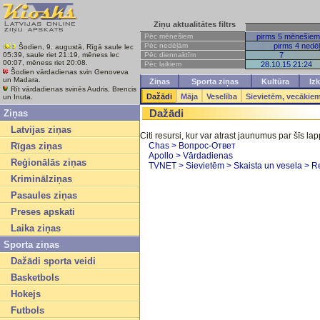
Ziņu aktualitātes filtrs
Pēc mēnešiem
pirms 5 mēnešiem
Pēc nedēļām
pirms 4 nedē
Šodien, 9. augustā, Rīgā saule lec
Pēc diennaktīm
7
05:39, saule riet 21:19, mēness lec
00:07, mēness riet 20:08.
Pēc laikiem
28.10.15 21:24
Šodien vārdadienas svin Genoveva
un Madara.
Ziņas
Sporta ziņas
Kultūra
Izk
Rīt vārdadienas svinēs Audris, Brencis
Dažādi
Māja
Veselība
Sievietēm, vecākie
un Inuta.
Dažādi
Ziņas
Latvijas ziņas
Citi resursi, kur var atrast jaunumus par šīs l
Rīgas ziņas
Chas > Вопрос-Ответ
Apollo > Vārdadienas
Reģionālās ziņas
TVNET > Sievietēm > Skaista un vesela > R
Kriminālziņas
Pasaules ziņas
Preses apskati
Laika ziņas
Sporta ziņas
Dažādi sporta veidi
Basketbols
Hokejs
Futbols