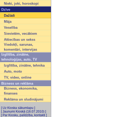
Nieki, joki, horoskopi
Dzīve
Dažādi
Māja
Veselība
Sievietēm, vecākiem
Attiecības un sekss
Viedokļi, sarunas,
komentāri, intervijas
Izglītība, zinātne,
tehnoloģijas, auto, TV
Izglītība, zinātne, tehnika
Auto, moto
TV, video, online
Bizness un reklāma
Bizness, ekonomika,
finanses
Reklāma un sludinājumi
[ Uz Kioska sākumlapu ]
[ Jaunumi Kioskā (16.07.2010) ]
[ Par Kiosku, palīdzība, kontakti ]