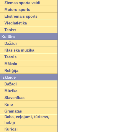
Ziemas sporta veidi
Motoru sports
Ekstrēmais sports
Vieglatlētika
Teniss
Kultūra
Dažādi
Klasiskā mūzika
Teātris
Māksla
Reliģija
Izklaide
Dažādi
Mūzika
Slavenības
Kino
Grāmatas
Daba, ceļojumi, tūrisms,
hobiji
Kuriozi