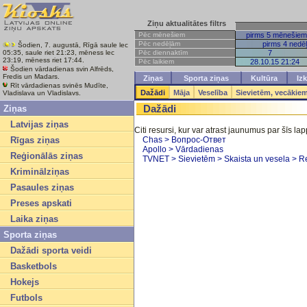
Ziņu aktualitātes filtrs
Pēc mēnešiem
pirms 5 mēnešiem
Pēc nedēļām
pirms 4 nedē
Šodien, 7. augustā, Rīgā saule lec
Pēc diennaktīm
7
05:35, saule riet 21:23, mēness lec
23:19, mēness riet 17:44.
Pēc laikiem
28.10.15 21:24
Šodien vārdadienas svin Alfrēds,
Fredis un Madars.
Ziņas
Sporta ziņas
Kultūra
Izk
Rīt vārdadienas svinēs Mudīte,
Dažādi
Māja
Veselība
Sievietēm, vecākie
Vladislava un Vladislavs.
Dažādi
Ziņas
Latvijas ziņas
Citi resursi, kur var atrast jaunumus par šīs l
Rīgas ziņas
Chas > Вопрос-Ответ
Apollo > Vārdadienas
Reģionālās ziņas
TVNET > Sievietēm > Skaista un vesela > R
Kriminālziņas
Pasaules ziņas
Preses apskati
Laika ziņas
Sporta ziņas
Dažādi sporta veidi
Basketbols
Hokejs
Futbols