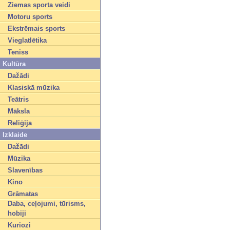
Ziemas sporta veidi
Motoru sports
Ekstrēmais sports
Vieglatlētika
Teniss
Kultūra
Dažādi
Klasiskā mūzika
Teātris
Māksla
Reliģija
Izklaide
Dažādi
Mūzika
Slavenības
Kino
Grāmatas
Daba, ceļojumi, tūrisms,
hobiji
Kuriozi