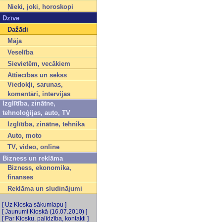
Nieki, joki, horoskopi
Dzīve
Dažādi
Māja
Veselība
Sievietēm, vecākiem
Attiecības un sekss
Viedokļi, sarunas,
komentāri, intervijas
Izglītība, zinātne,
tehnoloģijas, auto, TV
Izglītība, zinātne, tehnika
Auto, moto
TV, video, online
Bizness un reklāma
Bizness, ekonomika,
finanses
Reklāma un sludinājumi
[ Uz Kioska sākumlapu ]
[ Jaunumi Kioskā (16.07.2010) ]
[ Par Kiosku, palīdzība, kontakti ]