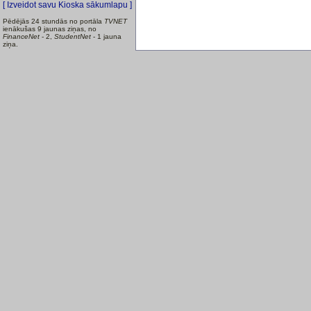
[ Izveidot savu Kioska sākumlapu ]
Pēdējās 24 stundās no portāla
TVNET
ienākušas 9 jaunas ziņas, no
FinanceNet
- 2,
StudentNet
- 1 jauna
ziņa.