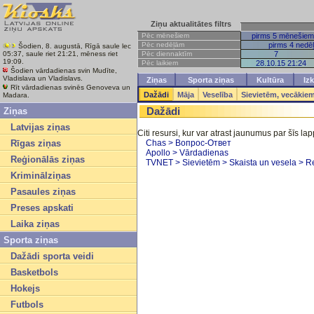
Ziņu aktualitātes filtrs
Pēc mēnešiem
pirms 5 mēnešiem
Pēc nedēļām
pirms 4 nedē
Šodien, 8. augustā, Rīgā saule lec
Pēc diennaktīm
7
05:37, saule riet 21:21, mēness riet
19:09.
Pēc laikiem
28.10.15 21:24
Šodien vārdadienas svin Mudīte,
Vladislava un Vladislavs.
Ziņas
Sporta ziņas
Kultūra
Izk
Rīt vārdadienas svinēs Genoveva un
Dažādi
Māja
Veselība
Sievietēm, vecākie
Madara.
Dažādi
Ziņas
Latvijas ziņas
Citi resursi, kur var atrast jaunumus par šīs l
Rīgas ziņas
Chas > Вопрос-Ответ
Apollo > Vārdadienas
Reģionālās ziņas
TVNET > Sievietēm > Skaista un vesela > R
Kriminālziņas
Pasaules ziņas
Preses apskati
Laika ziņas
Sporta ziņas
Dažādi sporta veidi
Basketbols
Hokejs
Futbols