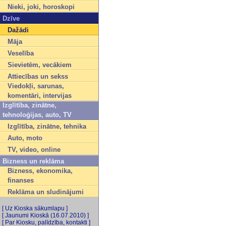
Nieki, joki, horoskopi
Dzīve
Dažādi
Māja
Veselība
Sievietēm, vecākiem
Attiecības un sekss
Viedokļi, sarunas,
komentāri, intervijas
Izglītība, zinātne,
tehnoloģijas, auto, TV
Izglītība, zinātne, tehnika
Auto, moto
TV, video, online
Bizness un reklāma
Bizness, ekonomika,
finanses
Reklāma un sludinājumi
[ Uz Kioska sākumlapu ]
[ Jaunumi Kioskā (16.07.2010) ]
[ Par Kiosku, palīdzība, kontakti ]