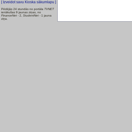
[ Izveidot savu Kioska sākumlapu ]
Pēdējās 24 stundās no portāla
TVNET
ienākušas 9 jaunas ziņas, no
FinanceNet
- 2,
StudentNet
- 1 jauna
ziņa.