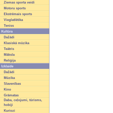
Ziemas sporta veidi
Motoru sports
Ekstrēmais sports
Vieglatlētika
Teniss
Kultūra
Dažādi
Klasiskā mūzika
Teātris
Māksla
Reliģija
Izklaide
Dažādi
Mūzika
Slavenības
Kino
Grāmatas
Daba, ceļojumi, tūrisms,
hobiji
Kuriozi