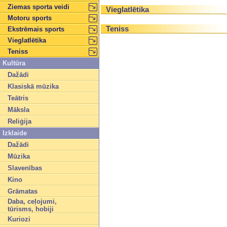
Ziemas sporta veidi
Vieglatlētika
Motoru sports
Teniss
Ekstrēmais sports
Vieglatlētika
Teniss
Kultūra
Dažādi
Klasiskā mūzika
Teātris
Māksla
Reliģija
Izklaide
Dažādi
Mūzika
Slavenības
Kino
Grāmatas
Daba, ceļojumi,
tūrisms, hobiji
Kuriozi