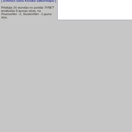
[ Izveidot savu Kioska sākumlapu ]
Pēdējās 24 stundās no portāla
TVNET
ienākušas 9 jaunas ziņas, no
FinanceNet
- 2,
StudentNet
- 1 jauna
ziņa.