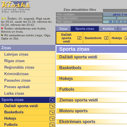
Ziņu aktualitātes filtrs
Pēc nedēļām
pirms 4 n
Pēc diennaktīm
7
Šodien, 10. augustā, Rīgā saule
Pēc laikiem
28.10.15 21:
lec 05:41, saule riet 21:16, mēness lec
01:24, mēness riet 20:42.
Šodien vārdadienas svin Audris,
Ziņas
Sporta ziņas
Kultūra
Izk
Brencis un Inuta.
Dažādi
Rīt vārdadienas svinēs Liega, Olga,
sporta
Basketbols
Hokejs
Zigita un Zita.
veidi
Ziņas
Sporta ziņas
Latvijas ziņas
Dažādi sporta veidi
Rīgas ziņas
Reģionālās ziņas
Basketbols
Kriminālziņas
Hokejs
Pasaules ziņas
Preses apskati
Futbols
Laika ziņas
Sporta ziņas
Ziemas sporta veidi
Dažādi sporta veidi
Motoru sports
Basketbols
Hokejs
Ekstrēmais sports
Futbols