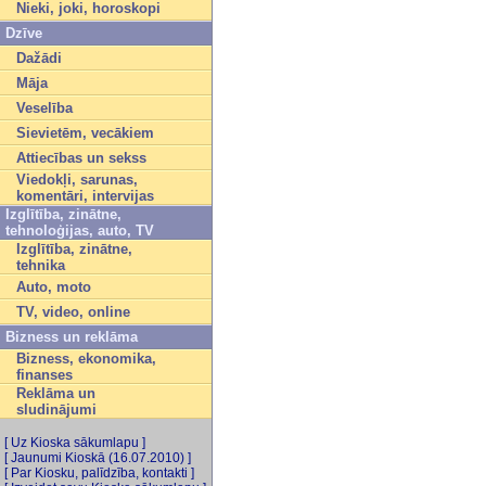
Nieki, joki, horoskopi
Dzīve
Dažādi
Māja
Veselība
Sievietēm, vecākiem
Attiecības un sekss
Viedokļi, sarunas,
komentāri, intervijas
Izglītība, zinātne,
tehnoloģijas, auto, TV
Izglītība, zinātne,
tehnika
Auto, moto
TV, video, online
Bizness un reklāma
Bizness, ekonomika,
finanses
Reklāma un
sludinājumi
[ Uz Kioska sākumlapu ]
[ Jaunumi Kioskā (16.07.2010) ]
[ Par Kiosku, palīdzība, kontakti ]