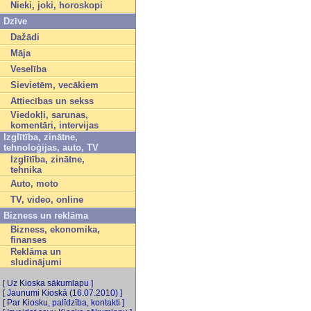
Nieki, joki, horoskopi
Dzīve
Dažādi
Māja
Veselība
Sievietēm, vecākiem
Attiecības un sekss
Viedokļi, sarunas,
komentāri, intervijas
Izglītība, zinātne,
tehnoloģijas, auto, TV
Izglītība, zinātne,
tehnika
Auto, moto
TV, video, online
Bizness un reklāma
Bizness, ekonomika,
finanses
Reklāma un
sludinājumi
[ Uz Kioska sākumlapu ]
[ Jaunumi Kioskā (16.07.2010) ]
[ Par Kiosku, palīdzība, kontakti ]