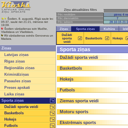
Ziņu aktualitātes filtrs
Pēc nedēļām
pirms 4 n
Pēc diennaktīm
7
Šodien, 8. augustā, Rīgā saule lec
Pēc laikiem
28.10.15 21:
05:37, saule riet 21:21, mēness riet
19:09.
Šodien vārdadienas svin Mudīte,
Ziņas
Sporta ziņas
Kultūra
Izk
Vladislava un Vladislavs.
Dažādi
Rīt vārdadienas svinēs Genoveva un
sporta
Basketbols
Hokejs
Madara.
veidi
Ziņas
Sporta ziņas
Latvijas ziņas
Dažādi sporta veidi
Rīgas ziņas
Reģionālās ziņas
Basketbols
Kriminālziņas
Hokejs
Pasaules ziņas
Preses apskati
Futbols
Laika ziņas
Sporta ziņas
Ziemas sporta veidi
Dažādi sporta veidi
Motoru sports
Basketbols
Hokejs
Ekstrēmais sports
Futbols