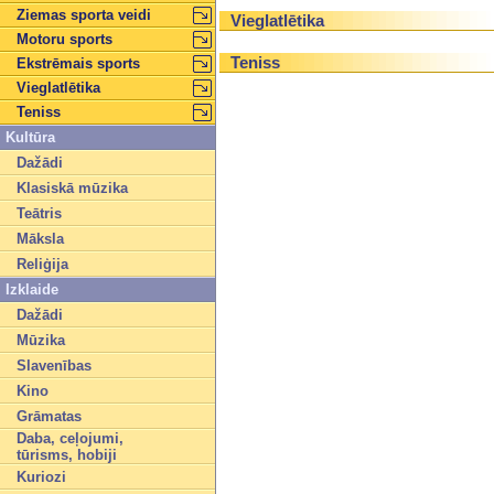
Ziemas sporta veidi
Vieglatlētika
Motoru sports
Teniss
Ekstrēmais sports
Vieglatlētika
Teniss
Kultūra
Dažādi
Klasiskā mūzika
Teātris
Māksla
Reliģija
Izklaide
Dažādi
Mūzika
Slavenības
Kino
Grāmatas
Daba, ceļojumi,
tūrisms, hobiji
Kuriozi