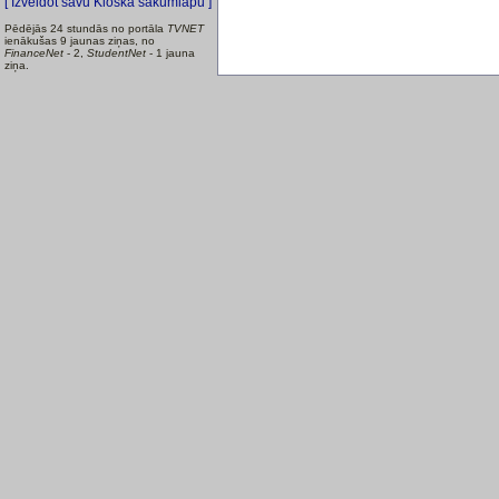
[ Izveidot savu Kioska sākumlapu ]
Pēdējās 24 stundās no portāla
TVNET
ienākušas 9 jaunas ziņas, no
FinanceNet
- 2,
StudentNet
- 1 jauna
ziņa.