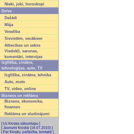
Nieki, joki, horoskopi
Dzīve
Dažādi
Māja
Veselība
Sievietēm, vecākiem
Attiecības un sekss
Viedokļi, sarunas,
komentāri, intervijas
Izglītība, zinātne,
tehnoloģijas, auto, TV
Izglītība, zinātne, tehnika
Auto, moto
TV, video, online
Bizness un reklāma
Bizness, ekonomika,
finanses
Reklāma un sludinājumi
[ Uz Kioska sākumlapu ]
[ Jaunumi Kioskā (16.07.2010) ]
[ Par Kiosku, palīdzība, kontakti ]