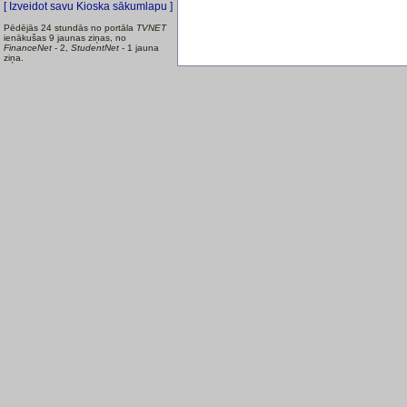
[ Izveidot savu Kioska sākumlapu ]
Pēdējās 24 stundās no portāla
TVNET
ienākušas 9 jaunas ziņas, no
FinanceNet
- 2,
StudentNet
- 1 jauna
ziņa.