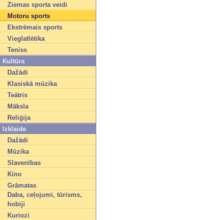
Ziemas sporta veidi
Motoru sports
Ekstrēmais sports
Vieglatlētika
Teniss
Kultūra
Dažādi
Klasiskā mūzika
Teātris
Māksla
Reliģija
Izklaide
Dažādi
Mūzika
Slavenības
Kino
Grāmatas
Daba, ceļojumi, tūrisms,
hobiji
Kuriozi