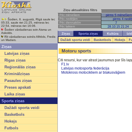
Ziņu aktualitātes filtrs
Pēc mēnešiem
pirms 5 mēnešiem
Pēc nedēļām
pirms 4 nedē
Šodien, 6. augustā, Rīgā saule lec
Pēc diennaktīm
7
05:33, saule riet 21:25, mēness lec
22:54, mēness riet 16:06.
Pēc laikiem
28.10.15 21:24
Šodien vārdadienas svin Aisma un
Askolds.
Ziņas
Sporta ziņas
Kultūra
Izk
Rīt vārdadienas svinēs Alfrēds, Fredis
Dažādi sporta veidi
Basketbols
Hokejs
F
un Madars.
Ziņas
Motoru sports
Latvijas ziņas
Rīgas ziņas
Citi resursi, kur var atrast jaunumus par šīs l
F1.lv
Reģionālās ziņas
Latvijas motosporta federācija
Motokross motocikliem ar blakusvāģiem
Kriminālziņas
Pasaules ziņas
Preses apskati
Laika ziņas
Sporta ziņas
Dažādi sporta veidi
Basketbols
Hokejs
Futbols