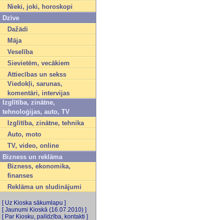
Nieki, joki, horoskopi
Dzīve
Dažādi
Māja
Veselība
Sievietēm, vecākiem
Attiecības un sekss
Viedokļi, sarunas,
komentāri, intervijas
Izglītība, zinātne,
tehnoloģijas, auto, TV
Izglītība, zinātne, tehnika
Auto, moto
TV, video, online
Bizness un reklāma
Bizness, ekonomika,
finanses
Reklāma un sludinājumi
[ Uz Kioska sākumlapu ]
[ Jaunumi Kioskā (16.07.2010) ]
[ Par Kiosku, palīdzība, kontakti ]