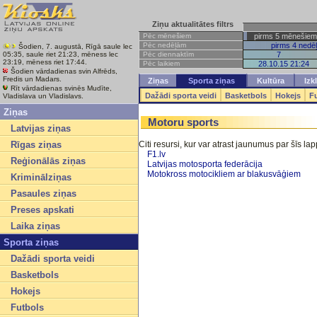
Ziņu aktualitātes filtrs
Pēc mēnešiem
pirms 5 mēnešiem
Pēc nedēļām
pirms 4 nedē
Šodien, 7. augustā, Rīgā saule lec
Pēc diennaktīm
7
05:35, saule riet 21:23, mēness lec
23:19, mēness riet 17:44.
Pēc laikiem
28.10.15 21:24
Šodien vārdadienas svin Alfrēds,
Fredis un Madars.
Ziņas
Sporta ziņas
Kultūra
Izk
Rīt vārdadienas svinēs Mudīte,
Dažādi sporta veidi
Basketbols
Hokejs
F
Vladislava un Vladislavs.
Ziņas
Motoru sports
Latvijas ziņas
Rīgas ziņas
Citi resursi, kur var atrast jaunumus par šīs l
F1.lv
Reģionālās ziņas
Latvijas motosporta federācija
Motokross motocikliem ar blakusvāģiem
Kriminālziņas
Pasaules ziņas
Preses apskati
Laika ziņas
Sporta ziņas
Dažādi sporta veidi
Basketbols
Hokejs
Futbols