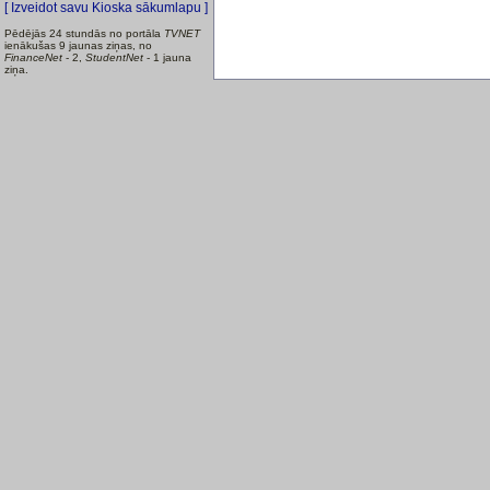
[ Izveidot savu Kioska sākumlapu ]
Pēdējās 24 stundās no portāla
TVNET
ienākušas 9 jaunas ziņas, no
FinanceNet
- 2,
StudentNet
- 1 jauna
ziņa.