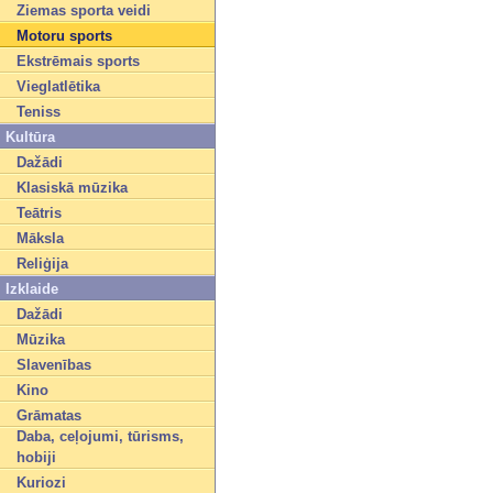
Ziemas sporta veidi
Motoru sports
Ekstrēmais sports
Vieglatlētika
Teniss
Kultūra
Dažādi
Klasiskā mūzika
Teātris
Māksla
Reliģija
Izklaide
Dažādi
Mūzika
Slavenības
Kino
Grāmatas
Daba, ceļojumi, tūrisms,
hobiji
Kuriozi